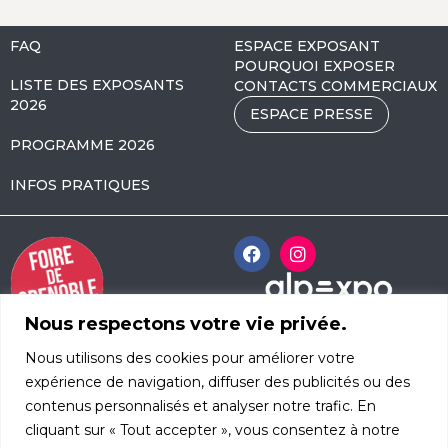
FAQ
ESPACE EXPOSANT
POURQUOI EXPOSER
LISTE DES EXPOSANTS
CONTACTS COMMERCIAUX
2026
ESPACE PRESSE
PROGRAMME 2026
INFOS PRATIQUES
Nous respectons votre vie privée.
Alpexpo Avenue
Nous utilisons des cookies pour améliorer votre
d’Innsbruck
CS 52408
expérience de navigation, diffuser des publicités ou des
38034 Grenoble Cedex 2
contenus personnalisés et analyser notre trafic. En
Tél : +33(0)4 76 39 66 00
cliquant sur « Tout accepter », vous consentez à notre