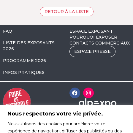
RETOUR À LA LISTE
FAQ
ESPACE EXPOSANT
POURQUOI EXPOSER
LISTE DES EXPOSANTS
CONTACTS COMMERCIAUX
2026
ESPACE PRESSE
PROGRAMME 2026
INFOS PRATIQUES
Nous respectons votre vie privée.
Alpexpo Avenue
Nous utilisons des cookies pour améliorer votre
d’Innsbruck
CS 52408
expérience de navigation, diffuser des publicités ou des