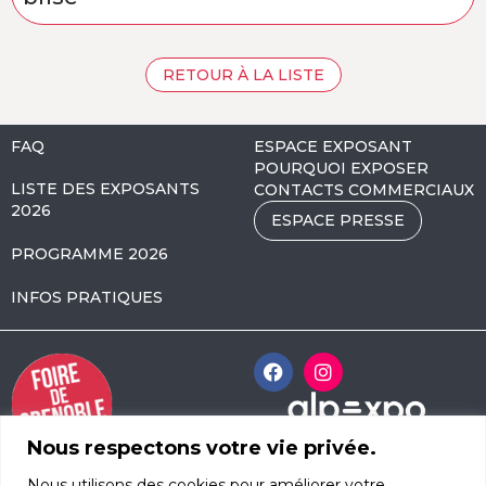
RETOUR À LA LISTE
FAQ
ESPACE EXPOSANT
POURQUOI EXPOSER
LISTE DES EXPOSANTS
CONTACTS COMMERCIAUX
2026
ESPACE PRESSE
PROGRAMME 2026
INFOS PRATIQUES
Nous respectons votre vie privée.
Alpexpo Avenue
Nous utilisons des cookies pour améliorer votre