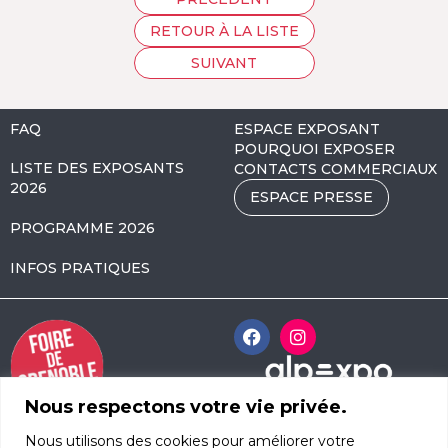
RETOUR À LA LISTE
SUIVANT
FAQ
ESPACE EXPOSANT
POURQUOI EXPOSER
LISTE DES EXPOSANTS
CONTACTS COMMERCIAUX
2026
ESPACE PRESSE
PROGRAMME 2026
INFOS PRATIQUES
Nous respectons votre vie privée.
Alpexpo Avenue
Nous utilisons des cookies pour améliorer votre
d’Innsbruck