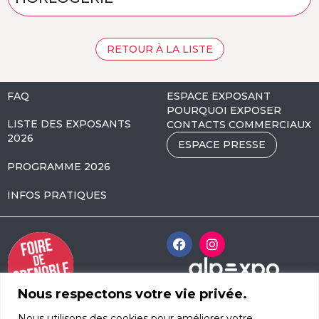
RETOUR À LA LISTE
FAQ
ESPACE EXPOSANT
POURQUOI EXPOSER
LISTE DES EXPOSANTS
CONTACTS COMMERCIAUX
2026
ESPACE PRESSE
PROGRAMME 2026
INFOS PRATIQUES
Nous respectons votre vie privée.
Alpexpo Avenue
Nous utilisons des cookies pour améliorer votre