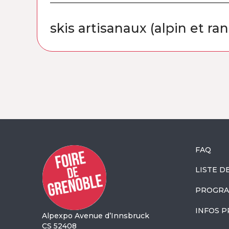
skis artisanaux (alpin et ra
FAQ
LISTE D
PROGRA
INFOS P
Alpexpo Avenue d’Innsbruck
CS 52408